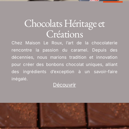
Chocolats Héritage et
Créations
Chez Maison Le Roux, l’art de la chocolaterie
rencontre la passion du caramel. Depuis des
décennies, nous marions tradition et innovation
pour créer des bonbons chocolat uniques, alliant
des ingrédients d’exception à un savoir-faire
inégalé.
Découvrir