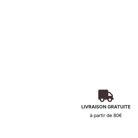
Coffret Les Pierres Vivantes
32,00
€
Ajouter au panier
LIVRAISON GRATUITE
à partir de 80€