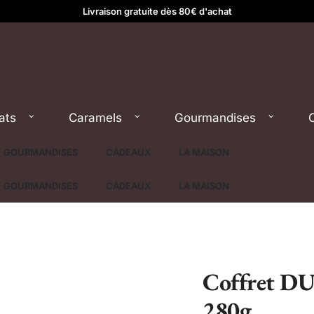
Livraison gratuite dès 80€ d'achat
ats
Caramels
Gourmandises
GOURMANDISES
CADEAUX
LA MAISON
GOURMANDISES
CADEAUX
LA MAISON
Coffret DU
280g