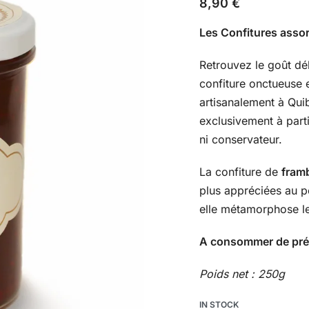
8,90
€
Les Confitures assor
Retrouvez le goût dé
confiture onctueuse e
artisanalement à Qui
exclusivement à part
ni conservateur.
La confiture de
fram
plus appréciées au pe
elle métamorphose l
A consommer de préfé
Poids net : 250g
IN STOCK